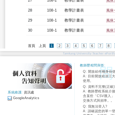
27
108-2
教學計畫表
風保三
28
108-1
教學計畫表
風保一
29
108-1
教學計畫表
風保二
30
108-1
教學計畫表
風保三
(current)
首頁
上頁
1
2
3
4
5
6
7
8
Tamkang University Teacher ePortfo
教師歷程問與答:
Q: 開放給何種身份
A: 目前開放給淡江
使用。
Q: 資料不完整(正確)
A: 教師歷程系統介
系統維護:
資訊處
含某些「CSV匯入
GoogleAnalytics
交換方式與頻率。。
Q: 我無法登入?
A: 請確認您的單一