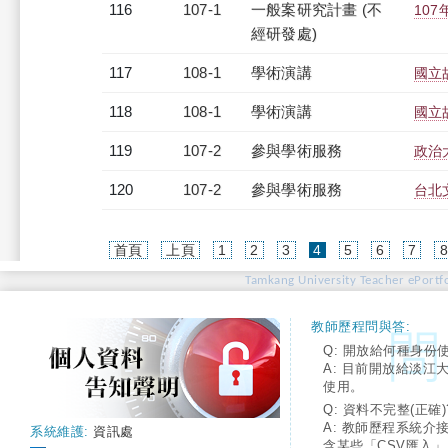
116
107-1
一般案研究計畫 (不
10
經研發處)
117
108-1
學術演講
國立
118
108-1
學術演講
國立
119
107-2
參與學術服務
政治
120
107-2
參與學術服務
台北
(current)
首頁
上頁
1
2
3
4
5
6
7
Tamkang University Teacher ePortfo
教師歷程問與答:
Q: 開放給何種身份
A: 目前開放給淡江
使用。
Q: 資料不完整(正確)
A: 教師歷程系統介
系統維護:
資訊處
含某些「CSV匯入