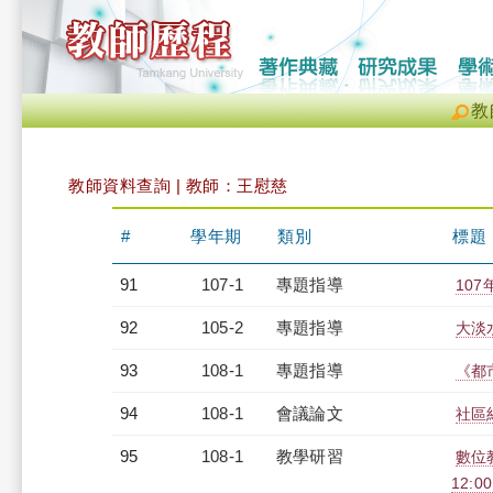
教
教師資料查詢 | 教師：王慰慈
#
學年期
類別
標題
91
107-1
專題指導
10
92
105-2
專題指導
大淡
93
108-1
專題指導
《都
94
108-1
會議論文
社區
95
108-1
教學研習
數位教
12:00