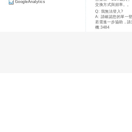
GoogleAnalytics
交換方式與頻率。。
Q: 我無法登入?
A: 請確認您的單一
若需進一步協助，請
機:3484