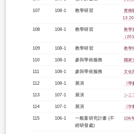
107
108-1
教學研習
實務驅
13:2
108
108-1
教學研習
教學
（2019
109
108-1
教學研習
教學特
110
108-1
參與學術服務
國家
111
108-1
參與學術服務
文化
112
108-1
展演
《學
113
107-1
展演
シニ
114
107-1
展演
《学
115
106-1
一般案研究計畫 (不
10
經研發處)