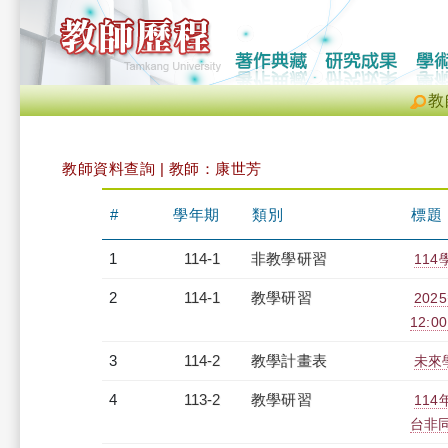
教
教師資料查詢 | 教師：康世芳
#
學年期
類別
標題
1
114-1
非教學研習
114
2
114-1
教學研習
202
12:00
3
114-2
教學計畫表
未來學
4
113-2
教學研習
11
台非同步