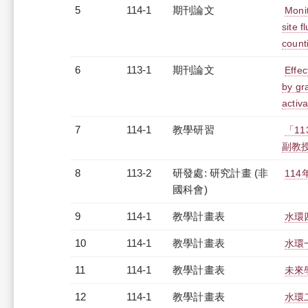
5
114-1
期刊論文
Monit
site 
count
6
113-1
期刊論文
Effec
by gr
activ
7
114-1
教學研習
「1
副教授)
8
113-2
研發處: 研究計畫 (非
11
國科會)
9
114-1
教學計畫表
水環四
10
114-1
教學計畫表
水環一
11
114-1
教學計畫表
未來學
12
114-1
教學計畫表
水環二