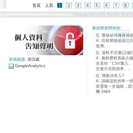
(current)
首頁
上頁
1
2
3
4
5
6
7
8
Tamkang University Teacher ePortfo
教師歷程問與答:
Q: 開放給何種身份
A: 目前開放給淡江
使用。
Q: 資料不完整(正確)
A: 教師歷程系統介
系統維護:
資訊處
含某些「CSV匯入
GoogleAnalytics
交換方式與頻率。。
Q: 我無法登入?
A: 請確認您的單一
若需進一步協助，請
機:3484