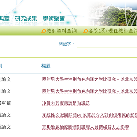
教師資料查詢
各院(系) 現任教師查
關鍵字：
別
標題
刊論文
兩岸男大學生性別角色內涵之對比研究－以北京
刊論文
兩岸男大學生性別角色內涵之對比研究－以北京
書單篇
冷暴力其實應該是熱議題
議論文
系統性文獻回顧國內 以寬恕介入對創傷復原的影
議論文
完形遊戲治療團體對護理人員情緒智力之影響