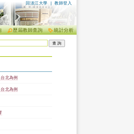
回淡江大學
|
教師登入
詢
歷屆教師查詢
統計分析
與台北為例
與台北為例
響