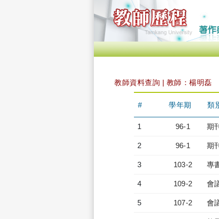
教師資料查詢 | 教師：楊明磊
#
學年期
類
1
96-1
期
2
96-1
期
3
103-2
專
4
109-2
會
5
107-2
會