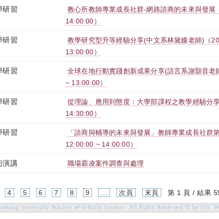
學研習
教心所教師專業成長社群-網路諮商的未來與發展（2020-1
14:00:00）
學研習
教學研究型升等經驗分享(中文系林黛嫚老師)（2020-11
13:00:00）
學研習
全球在地行動實踐創新成果分享(語言系謝顥音老師)（202
~ 13:00:00）
學研習
從理論、應用到態度：大學部課程之教學經驗分享（2020-
14:30:00）
學研習
「諮商與輔導的未來與發展」教師專業成長社群第三次
12:00:00 ~ 14:00:00）
術演講
職場霸凌案件調查與處理
4
5
6
7
8
9
...
次頁
末頁
第 1 頁 / 結果 5
amkang University Teacher ePortfolio System - All Rights Reserved © by OIS, T