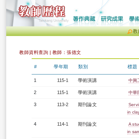
教
教師資料查詢 | 教師：張德文
#
學年期
類別
標題
1
115-1
學術演講
中興
2
115-1
學術演講
中華
3
113-2
期刊論文
Servi
in cl
4
114-1
期刊論文
A stu
in san