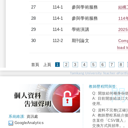
27
114-1
參與學術服務
結構
28
114-1
參與學術服務
11
29
114-1
學術演講
20
30
112-2
期刊論文
Compa
load t
(current)
首頁
上頁
1
2
3
4
5
6
7
8
Tamkang University Teacher ePortfo
教師歷程問與答:
Q: 開放給何種身份
A: 目前開放給淡江
使用。
Q: 資料不完整(正確)
A: 教師歷程系統介
系統維護:
資訊處
含某些「CSV匯入
GoogleAnalytics
交換方式與頻率。。