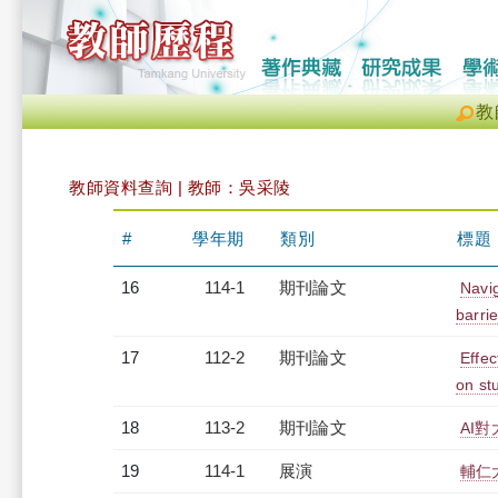
教
教師資料查詢 | 教師：吳采陵
#
學年期
類別
標題
16
114-1
期刊論文
Navig
barri
17
112-2
期刊論文
Effec
on st
18
113-2
期刊論文
AI
19
114-1
展演
輔仁