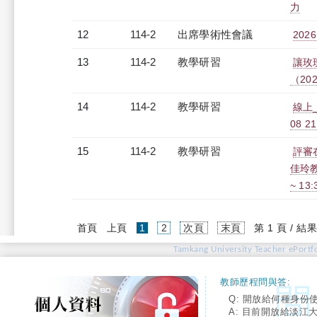
力
12
114-2
出席學術性會議
2026
13
114-2
教學研習
讓玫
（2026
14
114-2
教學研習
線上_G
08 2
15
114-2
教學研習
評審
佳玲教
~ 13
(current)
首頁
上頁
1
2
次頁
末頁
第 1 頁 / 結果
Tamkang University Teacher ePortfo
教師歷程問與答:
Q: 開放給何種身份
A: 目前開放給淡江