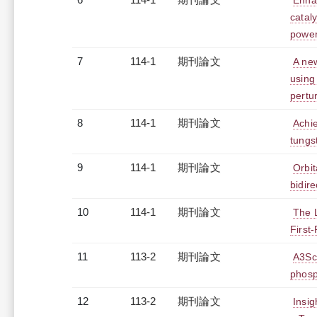
Enhan
cataly
power
7
114-1
期刊論文
A new
using
pertu
8
114-1
期刊論文
Achie
tungst
9
114-1
期刊論文
Orbit
bidire
10
114-1
期刊論文
The 
First-
11
113-2
期刊論文
A3Sc(
phosp
12
113-2
期刊論文
Insig