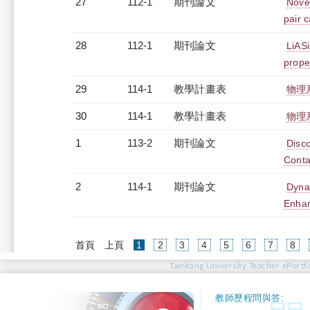
27
112-1
期刊論文
Nove
pair c
28
112-1
期刊論文
LiASi
prope
29
114-1
教學計畫表
物理系
30
114-1
教學計畫表
物理系
1
113-2
期刊論文
Disco
Conta
2
114-1
期刊論文
Dyna
Enhan
(current)
首頁
上頁
1
2
3
4
5
6
7
8
Tamkang University Teacher ePortfo
教師歷程問與答: