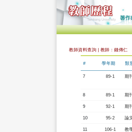
教師資料查詢 | 教師：錢傳仁
#
學年期
類
7
89-1
期
8
89-1
期
9
92-1
期
10
95-2
論
11
106-1
教