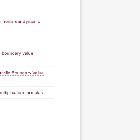
r nonlinear dynamic
le boundary value
uville Boundary Value
ltiplication formulas