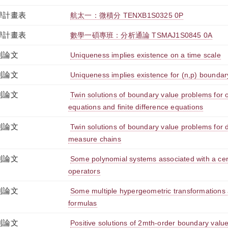
學計畫表
航太一：微積分 TENXB1S0325 0P
學計畫表
數學一碩專班：分析通論 TSMAJ1S0845 0A
刊論文
Uniqueness implies existence on a time scale
刊論文
Uniqueness implies existence for (n,p) bounda
刊論文
Twin solutions of boundary value problems for or
equations and finite difference equations
刊論文
Twin solutions of boundary value problems for d
measure chains
刊論文
Some polynomial systems associated with a certa
operators
刊論文
Some multiple hypergeometric transformations 
formulas
刊論文
Positive solutions of 2mth-order boundary valu