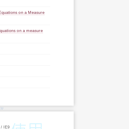
 Equations on a Measure
 equations on a measure
KU
:
 / IE9