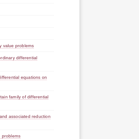
ry value problems
dinary differential
ifferential equations on
in family of differential
and associated reduction
e problems