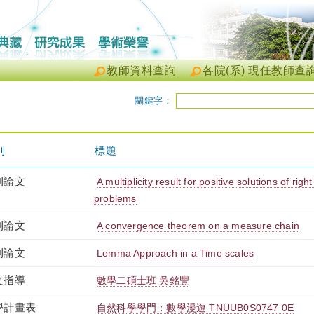
教師資料查詢
各院(系) 現任教師查
關鍵字：
別
標題
刊論文
A multiplicity result for positive solutions of rig
problems
刊論文
A convergence theorem on a measure chain
刊論文
Lemma Approach in a Time scales
文指導
數學二碩士班 吳銘豐
學計畫表
自然科學學門：數學漫遊 TNUUB0S0747 0E