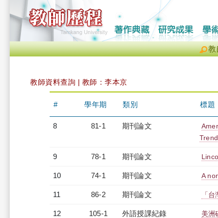
教
教師資料查詢 | 教師：李本京
#
學年期
類別
標題
8
81-1
期刊論文
Amer
Trend
9
78-1
期刊論文
Linc
10
74-1
期刊論文
A non
11
86-2
期刊論文
「台
12
105-1
外語授課紀錄
美洲碩