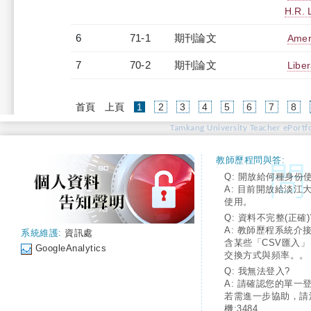
H.R. 
6
71-1
期刊論文
Amer
7
70-2
期刊論文
Libe
(current)
首頁
上頁
1
2
3
4
5
6
7
8
Tamkang University Teacher ePortfo
教師歷程問與答:
Q: 開放給何種身份
A: 目前開放給淡江
使用。
Q: 資料不完整(正確)
A: 教師歷程系統介
系統維護:
資訊處
含某些「CSV匯入
GoogleAnalytics
交換方式與頻率。。
Q: 我無法登入?
A: 請確認您的單一
若需進一步協助，請
機:3484