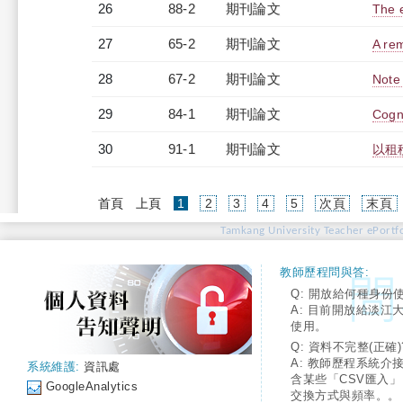
26
88-2
期刊論文
The e
27
65-2
期刊論文
A rem
28
67-2
期刊論文
Note
29
84-1
期刊論文
Cogn
30
91-1
期刊論文
以租
(current)
首頁
上頁
1
2
3
4
5
次頁
末頁
Tamkang University Teacher ePortfo
教師歷程問與答:
Q: 開放給何種身份
A: 目前開放給淡江
使用。
Q: 資料不完整(正確)
A: 教師歷程系統介
系統維護:
資訊處
含某些「CSV匯入
GoogleAnalytics
交換方式與頻率。。