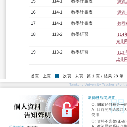
15
114-1
教學計畫表
運管三
16
114-1
教學計畫表
運管一
17
114-1
教學計畫表
共同科
18
113-2
教學研習
11
台非同步
19
113-2
教學研習
113
上非同步
(current)
首頁
上頁
1
次頁
末頁
第 1 頁 / 結果 28 筆
Tamkang University Teacher ePortfo
教師歷程問與答:
Q: 開放給何種身份
A: 目前開放給淡江
使用。
Q: 資料不完整(正確)
A: 教師歷程系統介