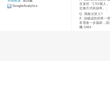
系統維護:
資訊處
含某些「CSV匯入
GoogleAnalytics
交換方式與頻率。。
Q: 我無法登入?
A: 請確認您的單一
若需進一步協助，請
機:3484