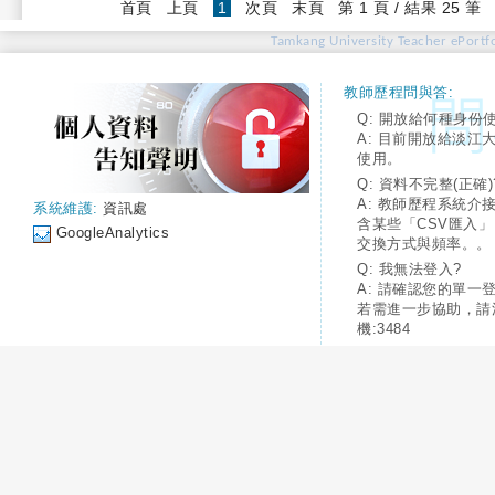
(current)
首頁
上頁
1
次頁
末頁
第 1 頁 / 結果 25 筆
Tamkang University Teacher ePortfo
教師歷程問與答:
Q: 開放給何種身份
A: 目前開放給淡江
使用。
Q: 資料不完整(正確)
A: 教師歷程系統介
系統維護:
資訊處
含某些「CSV匯入
GoogleAnalytics
交換方式與頻率。。
Q: 我無法登入?
A: 請確認您的單一
若需進一步協助，請
機:3484