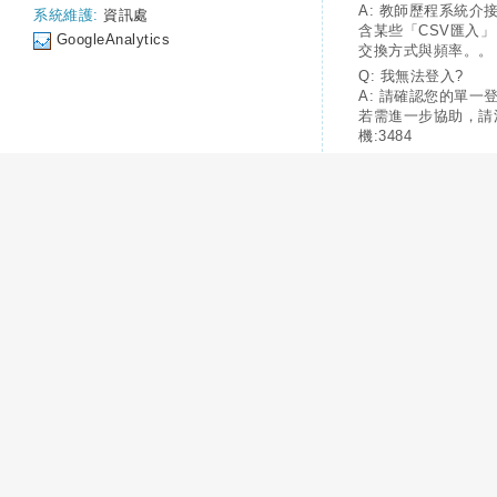
A: 教師歷程系統介
系統維護:
資訊處
含某些「CSV匯入
GoogleAnalytics
交換方式與頻率。。
Q: 我無法登入?
A: 請確認您的單一
若需進一步協助，請
機:3484