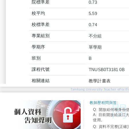
院標準差
0.73
校平均
5.59
校標準差
0.74
專業組別
不分組
學期序
單學期
班別
B
課程代號
TNUSB0T3181 0B
相關連結
教學計畫表
Tamkang University Teacher ePortfo
教師歷程問與答:
Q: 開放給何種身份
A: 目前開放給淡江
使用。
Q: 資料不完整(正確)