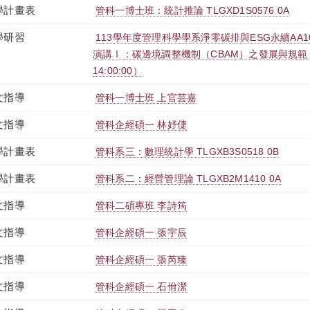
學計畫表
管科一博士班：統計推論 TLGXD1S0576 0A
學研習
113學年度管理科學學系淨零碳排與ESG永續AA
演講Ⅰ：碳邊境調整機制（CBAM）之發展與規範（2024-
14:00:00）
文指導
管科一博士班 上官芸嘉
文指導
管科企經碩一 林妤倢
學計畫表
管科系三：數理統計學 TLGXB3S0518 0B
學計畫表
管科系二：經營管理論 TLGXB2M1410 0A
文指導
管科二碩專班 李詩筠
文指導
管科企經碩一 張宇辰
文指導
管科企經碩一 張芮臻
文指導
管科企經碩一 石佾潔