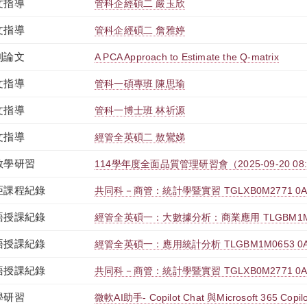
文指導
管科企經碩二 嚴玉欣
文指導
管科企經碩二 詹雅婷
刊論文
A PCA Approach to Estimate the Q-matrix
文指導
管科一碩專班 陳思瑜
文指導
管科一博士班 林祈源
文指導
經管全英碩二 敖鸞娣
教學研習
114學年度全面品質管理研習會（2025-09-20 08:00:
距課程紀錄
共同科－商管：統計學暨實習 TGLXB0M2771 0
語授課紀錄
經管全英碩一：大數據分析：商業應用 TLGBM1M2
語授課紀錄
經管全英碩一：應用統計分析 TLGBM1M0653 0
語授課紀錄
共同科－商管：統計學暨實習 TGLXB0M2771 0
學研習
微軟AI助手- Copilot Chat 與Microsoft 365 C