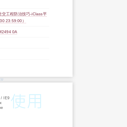
工程防治技巧-iClass平
30 23:59:00）
494 0A
KU
:
 / IE9
ox
me