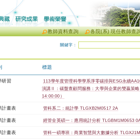
教師資料查詢
各院(系) 現任教師查
關鍵字：
別
標題
學研習
113學年度管理科學學系淨零碳排與ESG永續AA
演講Ⅱ：碳盤查顧問服務：大學與企業的雙贏策略（2025-
14:00:00）
學計畫表
管科系二：統計學 TLGXB2M0517 2A
學計畫表
經管全英碩一：應用統計分析 TLGBM1M0653 0
學計畫表
管科一碩專班：商業智慧與大數據分析 TLGXJ1M25