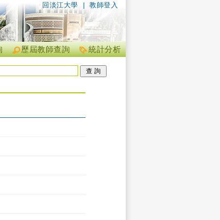
回淡江大學
|
教師登入
詢
歷屆教師查詢
統計分析