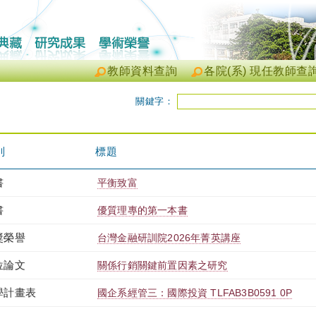
教師資料查詢
各院(系) 現任教師查
關鍵字：
別
標題
書
平衡致富
書
優質理專的第一本書
獎榮譽
台灣金融研訓院2026年菁英講座
位論文
關係行銷關鍵前置因素之研究
學計畫表
國企系經管三：國際投資 TLFAB3B0591 0P