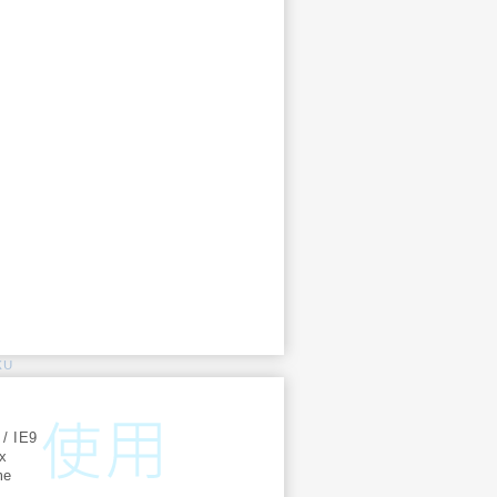
KU
:
 / IE9
ox
me