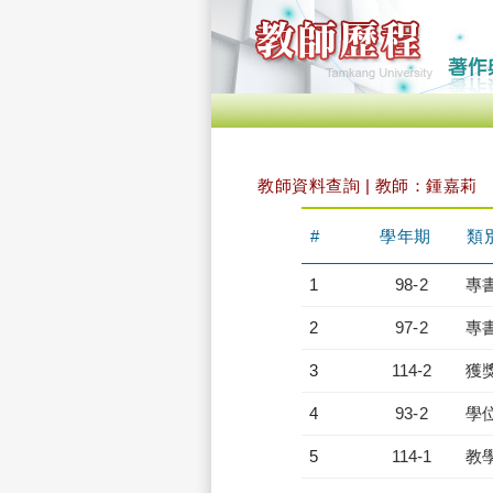
教師資料查詢 | 教師：鍾嘉莉
#
學年期
類
1
98-2
專
2
97-2
專
3
114-2
獲
4
93-2
學
5
114-1
教