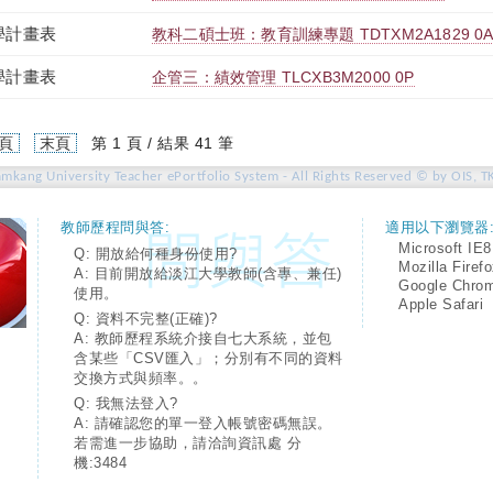
學計畫表
教科二碩士班：教育訓練專題 TDTXM2A1829 0
學計畫表
企管三：績效管理 TLCXB3M2000 0P
頁
末頁
第 1 頁 / 結果 41 筆
amkang University Teacher ePortfolio System - All Rights Reserved © by OIS, T
教師歷程問與答:
適用以下瀏覽器
Microsoft IE8
Q: 開放給何種身份使用?
Mozilla Firef
A: 目前開放給淡江大學教師(含專、兼任)
Google Chro
使用。
Apple Safari
Q: 資料不完整(正確)?
A: 教師歷程系統介接自七大系統，並包
含某些「CSV匯入」；分別有不同的資料
交換方式與頻率。。
Q: 我無法登入?
A: 請確認您的單一登入帳號密碼無誤。
若需進一步協助，請洽詢資訊處 分
機:3484