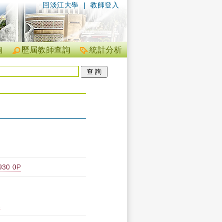
回淡江大學
|
教師登入
詢
歷屆教師查詢
統計分析
0 0P
A