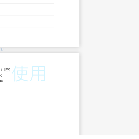
A
KU
:
 / IE9
ox
me