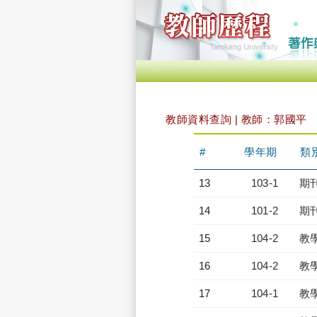
教師資料查詢 | 教師：郭國平
#
學年期
類
13
103-1
期
14
101-2
期
15
104-2
教
16
104-2
教
17
104-1
教