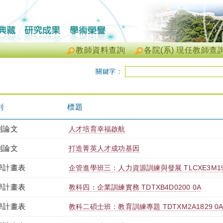
教師資料查詢
各院(系) 現任教師查
關鍵字：
別
標題
刊論文
人才培育幸福啟航
刊論文
打造菁英人才成功基因
學計畫表
企管進學班三：人力資源訓練與發展 TLCXE3M193
學計畫表
教科四：企業訓練實務 TDTXB4D0200 0A
學計畫表
教科二碩士班：教育訓練專題 TDTXM2A1829 0