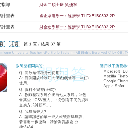
文指導
財金二碩士班 吳婕寧
學計畫表
國企系進學一：經濟學 TLFXE1B0302 2R
學計畫表
財金進學班一：經濟學 TLBXE1B0302 2R
頁
末頁
第 1 頁 / 結果 37 筆
amkang University Teacher ePortfolio System - All Rights Reserved © by OIS, T
教師歷程問與答:
適用以下瀏覽器
Microsoft IE8
Q: 開放給何種身份使用?
Mozilla Firef
A: 目前開放給淡江大學教師(含專、兼任)
Google Chro
使用。
Apple Safari
Q: 資料不完整(正確)?
A: 教師歷程系統介接自七大系統，並包
含某些「CSV匯入」；分別有不同的資料
交換方式與頻率。。
Q: 我無法登入?
A: 請確認您的單一登入帳號密碼無誤。
若需進一步協助，請洽詢資訊處 分
機:3484