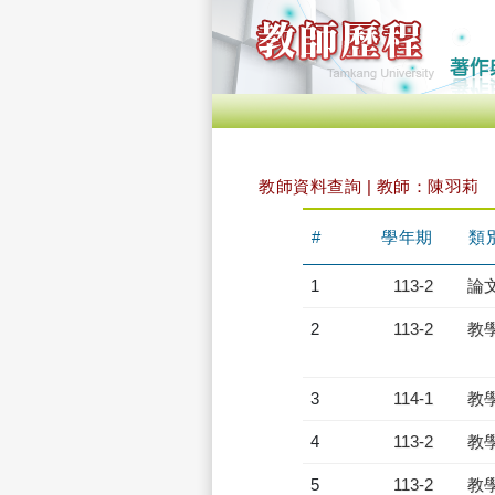
教師資料查詢 | 教師：陳羽莉
#
學年期
類
1
113-2
論
2
113-2
教
3
114-1
教
4
113-2
教
5
113-2
教