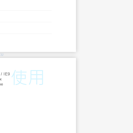
KU
:
 / IE9
ox
me