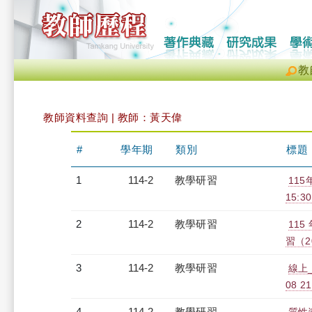
教
教師資料查詢 | 教師：黃天偉
#
學年期
類別
標題
1
114-2
教學研習
115
15:30
2
114-2
教學研習
11
習（20
3
114-2
教學研習
線上_G
08 2
4
114-2
教學研習