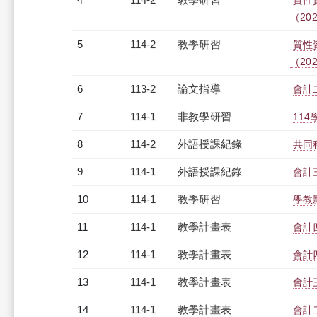
質性
（2026
5
114-2
教學研習
質性
（2026
6
113-2
論文指導
會計
7
114-1
非教學研習
114
8
114-2
外語授課紀錄
共同科
9
114-1
外語授課紀錄
會計三
10
114-1
教學研習
學教影
11
114-1
教學計畫表
會計四
12
114-1
教學計畫表
會計四
13
114-1
教學計畫表
會計三
14
114-1
教學計畫表
會計二