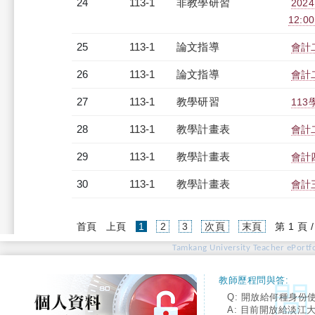
24
113-1
非教學研習
20
12:00
25
113-1
論文指導
會計
26
113-1
論文指導
會計
27
113-1
教學研習
113
28
113-1
教學計畫表
會計二
29
113-1
教學計畫表
會計四
30
113-1
教學計畫表
會計三
(current)
首頁
上頁
1
2
3
次頁
末頁
第 1 頁 
Tamkang University Teacher ePortfo
教師歷程問與答:
Q: 開放給何種身份
A: 目前開放給淡江