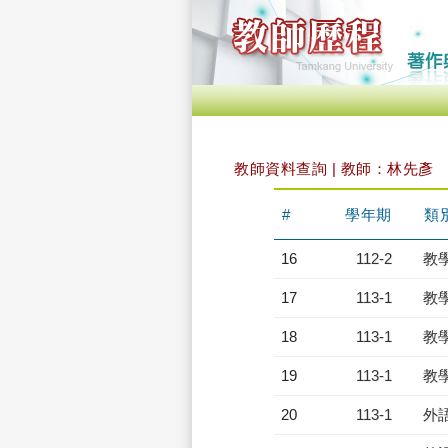
教師資料查詢 | 教師：林先彥
#
學年期
類
16
112-2
教
17
113-1
教
18
113-1
教
19
113-1
教
20
113-1
外