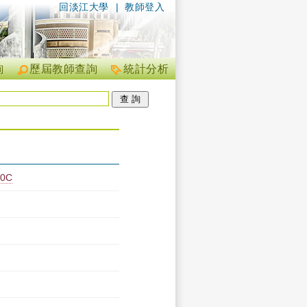
回淡江大學
|
教師登入
詢
歷屆教師查詢
統計分析
0C