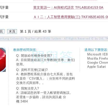
學評量
英文英語一：AI與程式語言 TFLAB1E4153 0A
學評量
ＡＩ二：人工智慧應用實驗(三) TKFXB2E4035 0
頁
末頁
第 1 頁 / 結果 43 筆
amkang University Teacher ePortfolio System - All Rights Reserved © by OIS, T
教師歷程問與答:
適用以下瀏覽器
Microsoft IE8
Q: 開放給何種身份使用?
Mozilla Firef
A: 目前開放給淡江大學教師(含專、兼任)
Google Chro
使用。
Apple Safari
Q: 資料不完整(正確)?
A: 教師歷程系統介接自七大系統，並包
含某些「CSV匯入」；分別有不同的資料
交換方式與頻率。。
Q: 我無法登入?
A: 請確認您的單一登入帳號密碼無誤。
若需進一步協助，請洽詢資訊處 分
機:3484