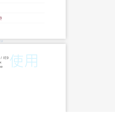
B
KU
:
 / IE9
ox
me