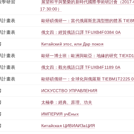
教學研習
展望和平與繁榮的新時代國際學術研討會（2017-03-27
17:30:00）
學計畫表
歐研碩俄研一：當代俄羅斯意識型態的體系 TIEBM1T
學計畫表
俄文四：經貿俄語口譯 TFUXB4F0384 0A
書
Китайский этос, или Дар покоя
學計畫表
歐研一博士班：歐洲與歐亞：地緣的研究 TIEXD1T8
學計畫表
俄文四：觀光俄語口譯 TFUXB4F1189 0A
學計畫表
歐研碩俄研一：全球化與俄羅斯 TIEBM1T2225 0
書
ИСКУССТВО УПРАВЛЕНИЯ
書
太極拳：經典、原理、功夫
書
ИМПЕРИЯ учЕныx
書
Китайская ЦИВИАИЗаЦИЯ