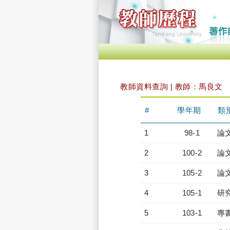
教師資料查詢 | 教師：馬良文
#
學年期
類
1
98-1
論
2
100-2
論
3
105-2
論
4
105-1
研
5
103-1
專