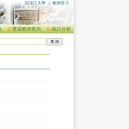
回淡江大學
|
教師登入
詢
歷屆教師查詢
統計分析