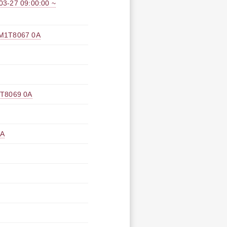
 09:00:00 ~
8067 0A
069 0A
A