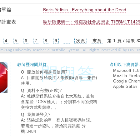
書單篇
Boris Yeltsin : Everything about the Dead
學計畫表
歐研碩俄研一：俄羅斯社會思想史 TIEBM1T1429
4
5
6
7
8
9
...
次頁
末頁
第 1 頁 / 結果 3
amkang University Teacher ePortfolio System - All Rights Reserved © by OIS, T
教師歷程問與答:
適用以下瀏覽器
Microsoft IE8
Q: 開放給何種身份使用?
Mozilla Firef
A: 目前開放給淡江大學教師(含專、兼任)
Google Chro
使用。
Apple Safari
Q: 資料不完整(正確)?
A: 教師歷程系統介接自七大系統，並包
含某些「CSV匯入」；分別有不同的資料
交換方式與頻率。。
Q: 我無法登入?
A: 請確認您的單一登入帳號密碼無誤。
若需進一步協助，請洽詢資訊處 分
機:3484