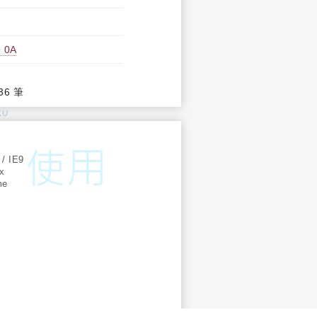
 0A
36 筆
KU
:
 / IE9
ox
me