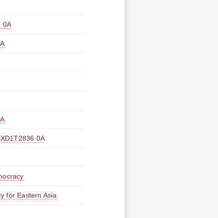
 0A
A
A
1T2836 0A
emocracy
y for Eastern Asia