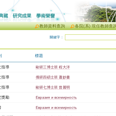
教師資料查詢
各院(系) 現任教師查
關鍵字：
別
標題
文指導
歐研三博士班 程大洋
文指導
俄研四碩士班 蕭妙書
文指導
歐研七博士班 曾麗明
究獎勵
Евразия и всемирность
書
Евразия и всемирность