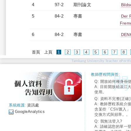
4
97-2
期刊論文
Bilds
5
84-2
專書
Der 
Fremd
6
84-2
專書
DENK
(current)
首頁
上頁
1
2
3
4
5
6
7
8
Tamkang University Teacher ePortfo
教師歷程問與答:
Q: 開放給何種身份
A: 目前開放給淡江
使用。
Q: 資料不完整(正確)
A: 教師歷程系統介
系統維護:
資訊處
含某些「CSV匯入
GoogleAnalytics
交換方式與頻率。。
Q: 我無法登入?
A: 請確認您的單一