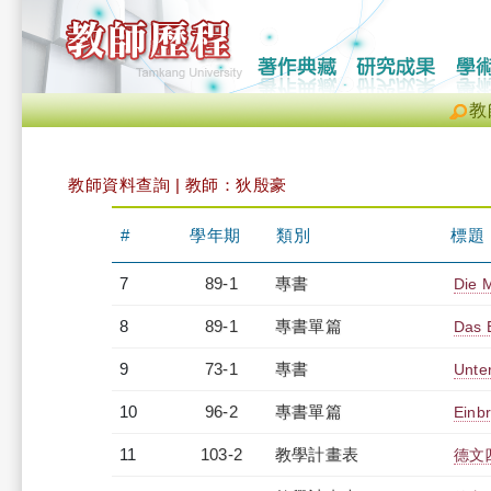
教
教師資料查詢 | 教師：狄殷豪
#
學年期
類別
標題
7
89-1
專書
Die M
8
89-1
專書單篇
Das E
9
73-1
專書
Unte
10
96-2
專書單篇
Einb
11
103-2
教學計畫表
德文四