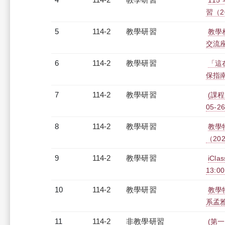
11
習（20
5
114-2
教學研習
教學相
交流座談
6
114-2
教學研習
「這
保指南（
7
114-2
教學研習
(課程
05-26
8
114-2
教學研習
教學
（2026
9
114-2
教學研習
iCl
13:00
10
114-2
教學研習
教學特
系孟雅璿
11
114-2
非教學研習
(第