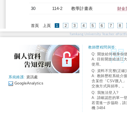
30
114-2
教學計畫表
財金英
(current)
首頁
上頁
1
2
3
4
5
6
7
8
Tamkang University Teacher ePortfo
教師歷程問與答:
Q: 開放給何種身份
A: 目前開放給淡江
使用。
Q: 資料不完整(正確)
A: 教師歷程系統介
系統維護:
資訊處
含某些「CSV匯入
GoogleAnalytics
交換方式與頻率。。
Q: 我無法登入?
A: 請確認您的單一
若需進一步協助，請
機:3484