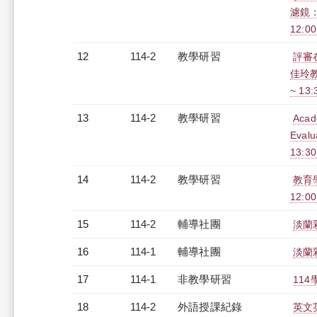
濾鏡：
12:0
12
114-2
教學研習
評審
佳玲教
~ 13
13
114-2
教學研習
Acade
Eval
13:3
14
114-2
教學研習
教育學
12:0
15
114-2
輔導社團
淡蘭
16
114-1
輔導社團
淡蘭
17
114-1
非教學研習
114
18
114-2
外語授課紀錄
英文英