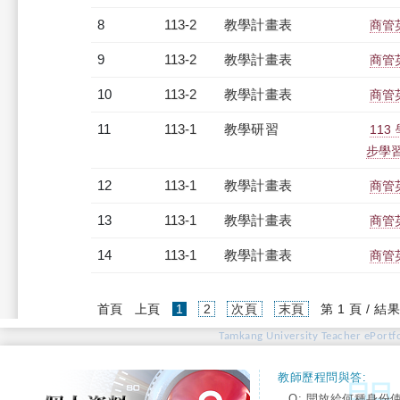
8
113-2
教學計畫表
商管英
9
113-2
教學計畫表
商管英
10
113-2
教學計畫表
商管英
11
113-1
教學研習
11
步學習（
12
113-1
教學計畫表
商管英
13
113-1
教學計畫表
商管英
14
113-1
教學計畫表
商管英
(current)
首頁
上頁
1
2
次頁
末頁
第 1 頁 / 結果
Tamkang University Teacher ePortfo
教師歷程問與答:
Q: 開放給何種身份