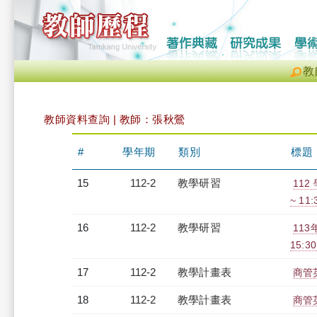
教
教師資料查詢 | 教師：張秋鶯
#
學年期
類別
標題
15
112-2
教學研習
112
~ 11
16
112-2
教學研習
113
15:3
17
112-2
教學計畫表
商管英
18
112-2
教學計畫表
商管英