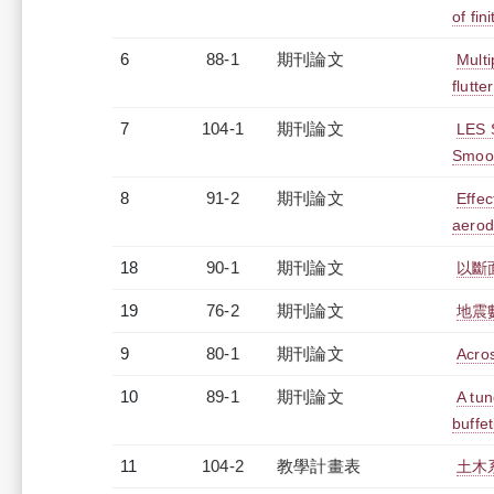
of fin
6
88-1
期刊論文
Multi
flutte
7
104-1
期刊論文
LES 
Smoot
8
91-2
期刊論文
Effec
aerod
18
90-1
期刊論文
以斷
19
76-2
期刊論文
地震
9
80-1
期刊論文
Acro
10
89-1
期刊論文
A tun
buffe
11
104-2
教學計畫表
土木系