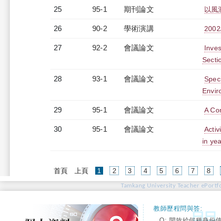
25
95-1
期刊論文
以風
26
90-2
學術演講
20
27
92-2
會議論文
Inves
Secti
28
93-1
會議論文
Spec
Envir
29
95-1
會議論文
A Com
30
95-1
會議論文
Activ
in ye
(current)
首頁
上頁
1
2
3
4
5
6
7
8
Tamkang University Teacher ePortfo
教師歷程問與答:
Q: 開放給何種身份