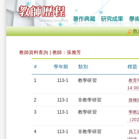
教
教師資料查詢 | 教師：張雅芳
#
學年期
類別
標題
1
113-1
教學研習
教育學
14:0
2
113-1
非教學研習
接種疫
3
113-1
教學研習
學教
（2024
4
113-1
非教學研習
員工