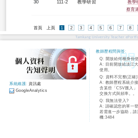
30
111-2
教學研習
教學
蔡育潞老
(current)
首頁
上頁
1
2
3
4
5
6
7
8
Tamkang University Teacher ePortfo
教師歷程問與答:
Q: 開放給何種身份
A: 目前開放給淡江
使用。
Q: 資料不完整(正確)
A: 教師歷程系統介
系統維護:
資訊處
含某些「CSV匯入
GoogleAnalytics
交換方式與頻率。。
Q: 我無法登入?
A: 請確認您的單一
若需進一步協助，請
機:3484