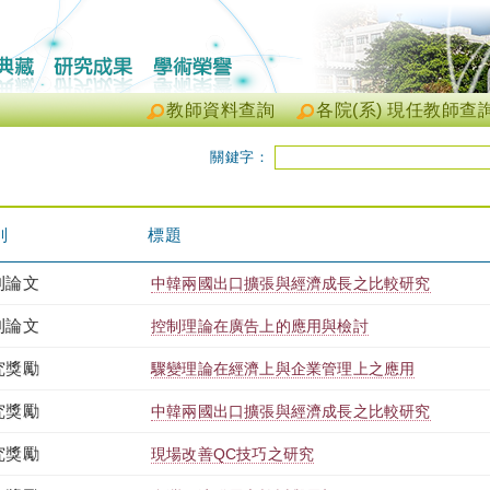
教師資料查詢
各院(系) 現任教師查
關鍵字：
別
標題
刊論文
中韓兩國出口擴張與經濟成長之比較研究
刊論文
控制理論在廣告上的應用與檢討
究獎勵
驟變理論在經濟上與企業管理上之應用
究獎勵
中韓兩國出口擴張與經濟成長之比較研究
究獎勵
現場改善QC技巧之研究