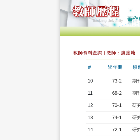
教師資料查詢 | 教師：盧慶塘
#
學年期
類
10
73-2
期
11
68-2
期
12
70-1
研
13
74-1
研
14
72-1
研