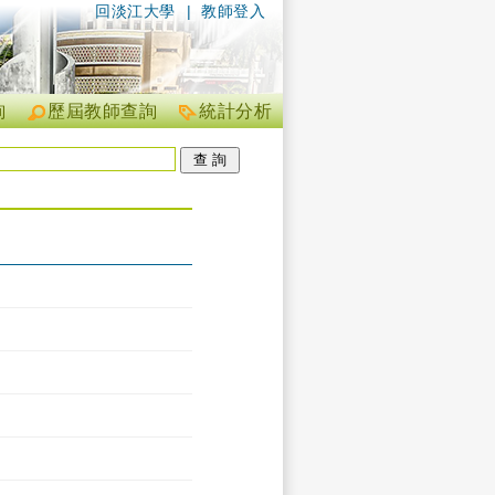
回淡江大學
|
教師登入
詢
歷屆教師查詢
統計分析