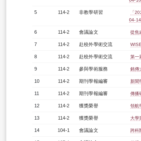
04-10
5
114-2
非教學研習
「20
04-14
6
114-2
會議論文
從焦
7
114-2
赴校外學術交流
WI
8
114-2
赴校外學術交流
第一
9
114-2
參與學術服務
銘傳
10
114-2
期刊學報編審
新聞
11
114-2
期刊學報編審
傳播
12
114-2
獲獎榮譽
領航
13
114-2
獲獎榮譽
大學
14
104-1
會議論文
跨科