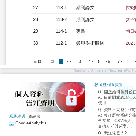
27
113-1
期刊論文
探究
28
113-2
期刊論文
數位
29
114-1
專書
朝日
30
112-1
參與學術服務
20
(current)
首頁
上頁
1
2
3
4
5
6
7
8
Tamkang University Teacher ePortfo
教師歷程問與答:
Q: 開放給何種身份
A: 目前開放給淡江
使用。
Q: 資料不完整(正確)
A: 教師歷程系統介
系統維護:
資訊處
含某些「CSV匯入
GoogleAnalytics
交換方式與頻率。。
Q: 我無法登入?