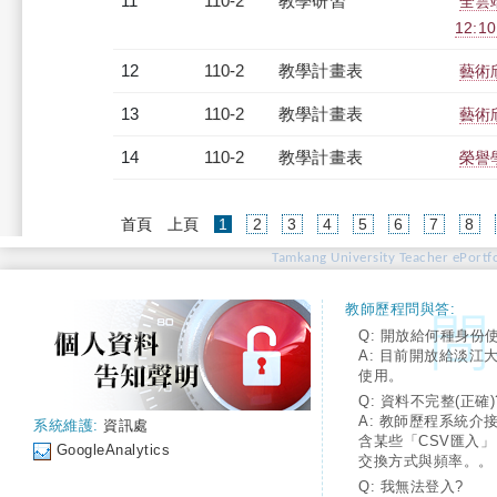
11
110-2
教學研習
全雲端
12:10
12
110-2
教學計畫表
藝術欣
13
110-2
教學計畫表
藝術欣
14
110-2
教學計畫表
榮譽學
(current)
首頁
上頁
1
2
3
4
5
6
7
8
Tamkang University Teacher ePortfo
教師歷程問與答:
Q: 開放給何種身份
A: 目前開放給淡江
使用。
Q: 資料不完整(正確)
A: 教師歷程系統介
系統維護:
資訊處
含某些「CSV匯入
GoogleAnalytics
交換方式與頻率。。
Q: 我無法登入?