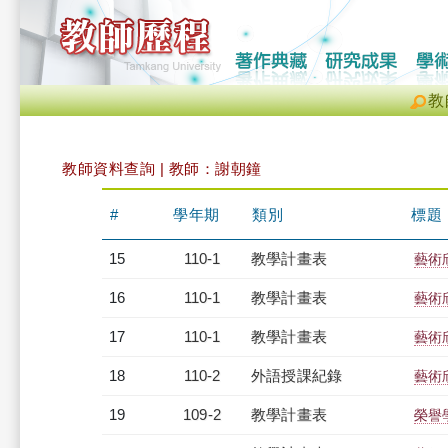
教
教師資料查詢 | 教師：謝朝鐘
#
學年期
類別
標題
15
110-1
教學計畫表
藝術欣
16
110-1
教學計畫表
藝術欣
17
110-1
教學計畫表
藝術欣
18
110-2
外語授課紀錄
藝術欣
19
109-2
教學計畫表
榮譽學