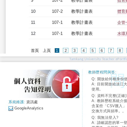
9
107-2
教學計畫表
體育
10
107-2
教學計畫表
體育
11
107-1
教學計畫表
企管一
12
107-1
教學計畫表
水環系
(current)
首頁
上頁
1
2
3
4
5
6
7
8
Tamkang University Teacher ePortfo
教師歷程問與答:
Q: 開放給何種身份
A: 目前開放給淡江
使用。
Q: 資料不完整(正確)
A: 教師歷程系統介
系統維護:
資訊處
含某些「CSV匯入
GoogleAnalytics
交換方式與頻率。。
Q: 我無法登入?
A: 請確認您的單一