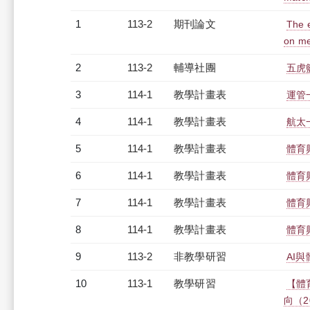
1
113-2
期刊論文
The e
on me
2
113-2
輔導社團
五虎
3
114-1
教學計畫表
運管一
4
114-1
教學計畫表
航太一
5
114-1
教學計畫表
體育
6
114-1
教學計畫表
體育
7
114-1
教學計畫表
體育
8
114-1
教學計畫表
體育
9
113-2
非教學研習
AI與體
10
113-1
教學研習
【體
向（20