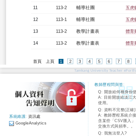
11
113-2
輔導社團
五虎
12
113-1
輔導社團
五虎
13
113-2
教學計畫表
體育
14
113-2
教學計畫表
體育
(current)
首頁
上頁
1
2
3
4
5
6
7
8
Tamkang University Teacher ePortfo
教師歷程問與答:
Q: 開放給何種身份
A: 目前開放給淡江
使用。
Q: 資料不完整(正確)
A: 教師歷程系統介
系統維護:
資訊處
含某些「CSV匯入
GoogleAnalytics
交換方式與頻率。。
Q: 我無法登入?