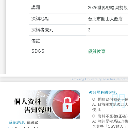
講題
2026世界戰略局勢
演講地點
台北市圓山大飯店
演講者去到
3
備註
SDGS
優質教育
Tamkang University Teacher ePortfo
教師歷程問與答:
Q: 開放給何種身份
A: 目前開放給淡江
使用。
Q: 資料不完整(正確)
A: 教師歷程系統介
系統維護:
資訊處
含某些「CSV匯入