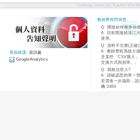
Tamkang University Teacher ePortfo
教師歷程問與答:
Q: 開放給何種身份
A: 目前開放給淡江
使用。
Q: 資料不完整(正確)
A: 教師歷程系統介
系統維護:
資訊處
含某些「CSV匯入
GoogleAnalytics
交換方式與頻率。。
Q: 我無法登入?
A: 請確認您的單一
若需進一步協助，請
機:3484