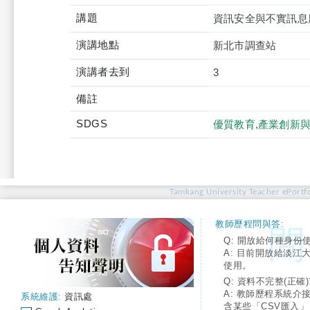
講題
資訊安全與不實訊息
演講地點
新北市調查站
演講者去到
3
備註
SDGS
優質教育,產業創新
Tamkang University Teacher ePortfo
教師歷程問與答:
Q: 開放給何種身份
A: 目前開放給淡江
使用。
Q: 資料不完整(正確)
A: 教師歷程系統介
系統維護:
資訊處
含某些「CSV匯入