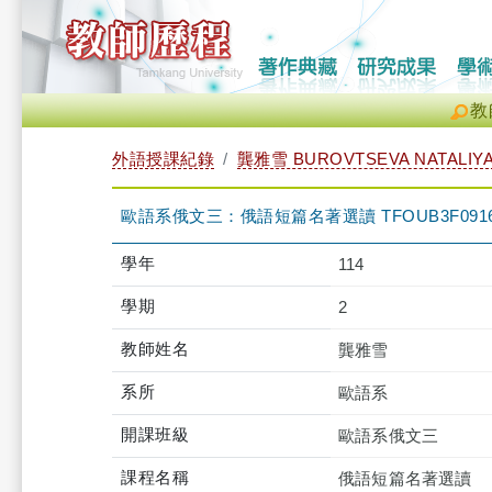
教
外語授課紀錄
龔雅雪 BUROVTSEVA NATALIY
歐語系俄文三：俄語短篇名著選讀 TFOUB3F0916
學年
114
學期
2
教師姓名
龔雅雪
系所
歐語系
開課班級
歐語系俄文三
課程名稱
俄語短篇名著選讀