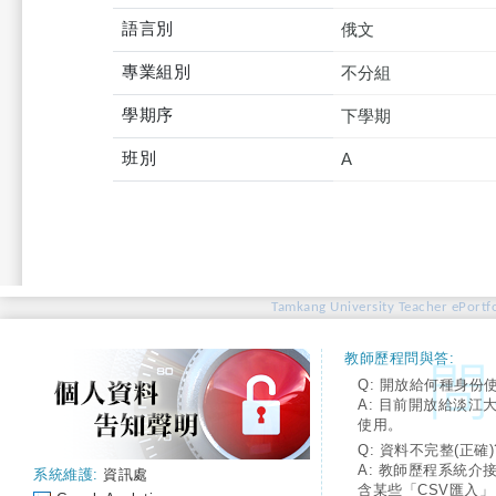
語言別
俄文
專業組別
不分組
學期序
下學期
班別
A
Tamkang University Teacher ePortfo
教師歷程問與答:
Q: 開放給何種身份
A: 目前開放給淡江
使用。
Q: 資料不完整(正確)
A: 教師歷程系統介
系統維護:
資訊處
含某些「CSV匯入