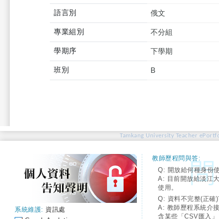
語言別
俄文
專業組別
不分組
學期序
下學期
班別
B
Tamkang University Teacher ePortfo
教師歷程問與答:
Q: 開放給何種身份
A: 目前開放給淡江
使用。
Q: 資料不完整(正確)
A: 教師歷程系統介
系統維護:
資訊處
含某些「CSV匯入