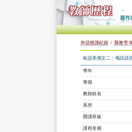
外語授課紀錄
龔雅雪 B
歐語系俄文二：俄語語言練習
學年
學期
教師姓名
系所
開課班級
課程名稱