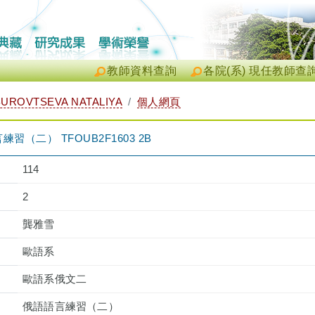
教師資料查詢
各院(系) 現任教師查
UROVTSEVA NATALIYA
個人網頁
（二） TFOUB2F1603 2B
114
2
龔雅雪
歐語系
歐語系俄文二
俄語語言練習（二）