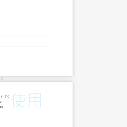
KU
:
 / IE9
ox
me