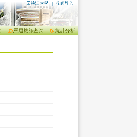
回淡江大學
|
教師登入
詢
歷屆教師查詢
統計分析