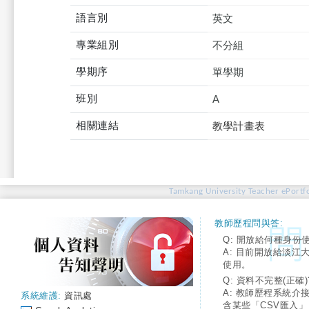
語言別
英文
專業組別
不分組
學期序
單學期
班別
A
相關連結
教學計畫表
Tamkang University Teacher ePortfo
教師歷程問與答:
Q: 開放給何種身份
A: 目前開放給淡江
使用。
Q: 資料不完整(正確)
A: 教師歷程系統介
系統維護:
資訊處
含某些「CSV匯入