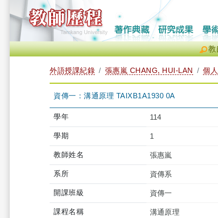
教
外語授課紀錄
張惠嵐 CHANG, HUI-LAN
個人
資傳一：溝通原理 TAIXB1A1930 0A
學年
114
學期
1
教師姓名
張惠嵐
系所
資傳系
開課班級
資傳一
課程名稱
溝通原理