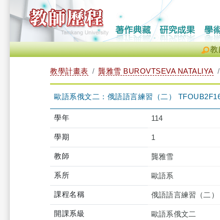
教
教學計畫表
龔雅雪 BUROVTSEVA NATALIYA
歐語系俄文二：俄語語言練習（二） TFOUB2F160
學年
114
學期
1
教師
龔雅雪
系所
歐語系
課程名稱
俄語語言練習（二）
開課系級
歐語系俄文二