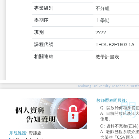
專業組別
不分組
學期序
上學期
班別
????
課程代號
TFOUB2F1603 1A
相關連結
教學計畫表
Tamkang University Teacher ePortfo
教師歷程問與答:
Q: 開放給何種身份
A: 目前開放給淡江
使用。
Q: 資料不完整(正確)
A: 教師歷程系統介
系統維護:
資訊處
含某些「CSV匯入