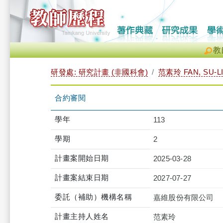
教
研發處: 研究計畫 (非國科會)
范素玲 FAN, SU-L
合約審閱
學年
113
學期
2
計畫案開始日期
2025-03-28
計畫案結束日期
2027-07-27
委託（補助）機構名稱
嘉維股份有限公司
計畫主持人姓名
范素玲