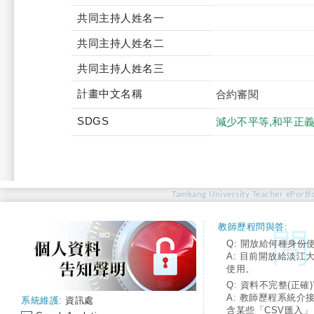
共同主持人姓名一
共同主持人姓名二
共同主持人姓名三
計畫中文名稱
合約審閱
SDGS
減少不平等,和平正
Tamkang University Teacher ePortfo
教師歷程問與答:
Q: 開放給何種身份
A: 目前開放給淡江
使用。
Q: 資料不完整(正確)
A: 教師歷程系統介
系統維護:
資訊處
含某些「CSV匯入