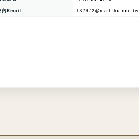
校內Email
132972@mail.tku.edu.tw