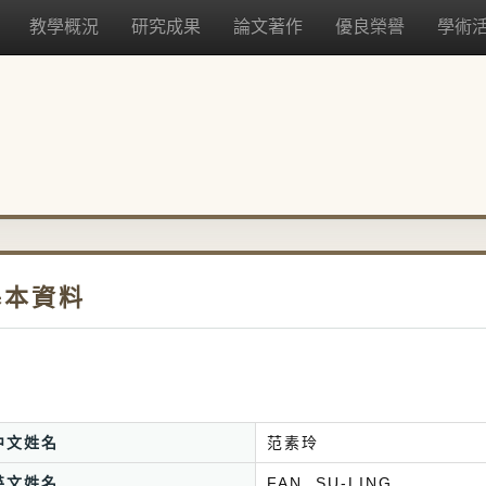
教學概況
研究成果
論文著作
優良榮譽
學術
基本資料
中文姓名
范素玲
英文姓名
FAN, SU-LING