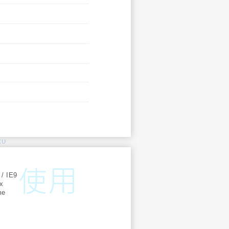
KU
:
 / IE9
ox
me