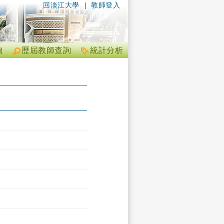
回淡江大學
|
教師登入
詢
歷屆教師查詢
統計分析