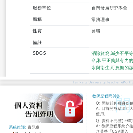
服務單位
台灣發展研究學會
職稱
常務理事
性質
兼職
備註
SDGS
消除貧窮,減少不平等
命,和平正義與有力的
水與衛生,可負擔的
Tamkang University Teacher ePortfo
教師歷程問與答:
Q: 開放給何種身份
A: 目前開放給淡江
使用。
Q: 資料不完整(正確)
A: 教師歷程系統介
系統維護:
資訊處
含某些「CSV匯入