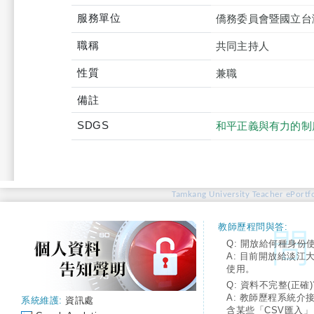
服務單位
僑務委員會暨國立台
職稱
共同主持人
性質
兼職
備註
SDGS
和平正義與有力的制
Tamkang University Teacher ePortfo
教師歷程問與答:
Q: 開放給何種身份
A: 目前開放給淡江
使用。
Q: 資料不完整(正確)
A: 教師歷程系統介
系統維護:
資訊處
含某些「CSV匯入