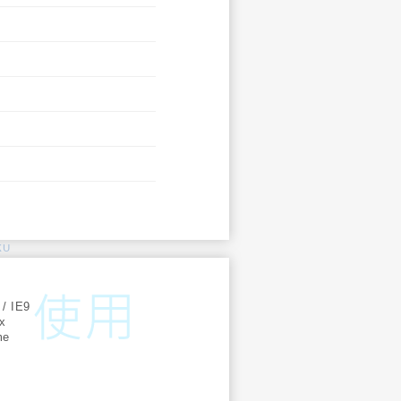
KU
:
 / IE9
ox
me