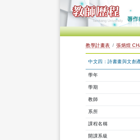
教學計畫表
張炳煌 CHA
中文四：詩書畫與文創產業 T
學年
學期
教師
系所
課程名稱
開課系級