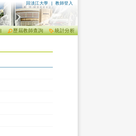
回淡江大學
|
教師登入
詢
歷屆教師查詢
統計分析