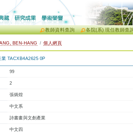
教師資料查詢
各院(系) 現任教師查
NG, BEN-HANG
個人網頁
ACXB4A2625 0P
99
2
張炳煌
中文系
詩書畫與文創產業
中文四