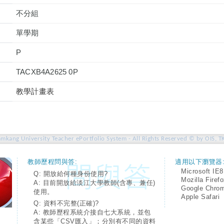
不分組
單學期
P
TACXB4A2625 0P
教學計畫表
amkang University Teacher ePortfolio System - All Rights Reserved © by OIS, T
教師歷程問與答:
適用以下瀏覽器
Microsoft IE8
Q: 開放給何種身份使用?
Mozilla Firef
A: 目前開放給淡江大學教師(含專、兼任)
Google Chro
使用。
Apple Safari
Q: 資料不完整(正確)?
A: 教師歷程系統介接自七大系統，並包
含某些「CSV匯入」；分別有不同的資料