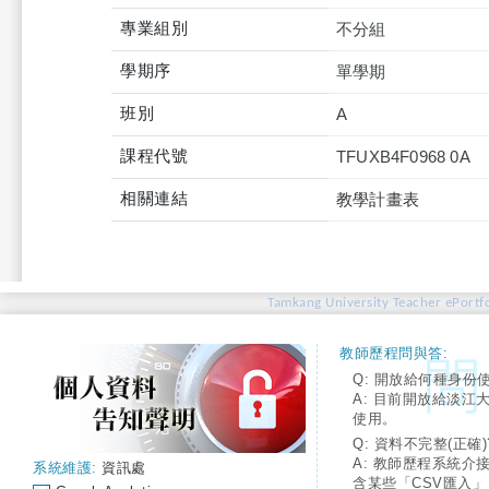
專業組別
不分組
學期序
單學期
班別
A
課程代號
TFUXB4F0968 0A
相關連結
教學計畫表
Tamkang University Teacher ePortfo
教師歷程問與答:
Q: 開放給何種身份
A: 目前開放給淡江
使用。
Q: 資料不完整(正確)
A: 教師歷程系統介
系統維護:
資訊處
含某些「CSV匯入