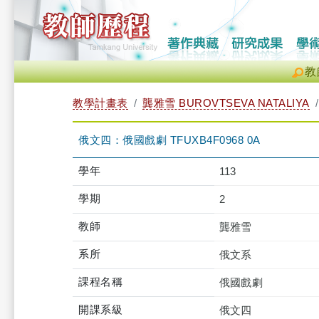
教
教學計畫表
龔雅雪 BUROVTSEVA NATALIYA
俄文四：俄國戲劇 TFUXB4F0968 0A
學年
113
學期
2
教師
龔雅雪
系所
俄文系
課程名稱
俄國戲劇
開課系級
俄文四