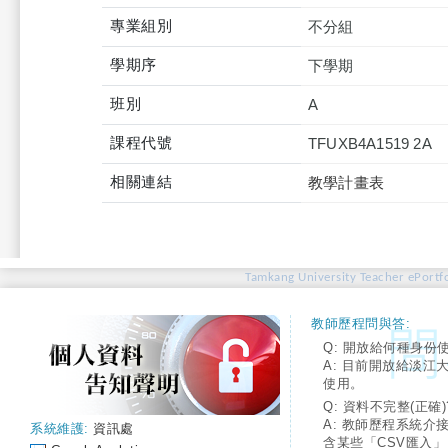
專業組別
不分組
學期序
下學期
班別
A
課程代號
TFUXB4A1519 2A
相關連結
教學計畫表
Tamkang University Teacher ePortfo
教師歷程問與答:
Q: 開放給何種身份
A: 目前開放給淡江
使用。
Q: 資料不完整(正確)
A: 教師歷程系統介
系統維護:
資訊處
含某些「CSV匯入