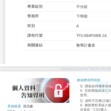
專業組別
不分組
學期序
下學期
班別
A
課程代號
TFUXB4F0806 2A
相關連結
教學計畫表
Tamkang University Teacher ePortfo
教師歷程問與答:
Q: 開放給何種身份
A: 目前開放給淡江
使用。
Q: 資料不完整(正確)
A: 教師歷程系統介
系統維護:
資訊處
含某些「CSV匯入