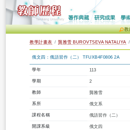
教
教學計畫表
龔雅雪 BUROVTSEVA NATALIYA
俄文四：俄語習作（二） TFUXB4F0806 2A
學年
113
學期
2
教師
龔雅雪
系所
俄文系
課程名稱
俄語習作（二）
開課系級
俄文四