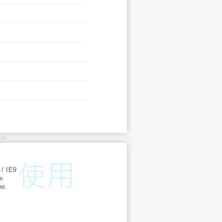
KU
:
 / IE9
ox
me