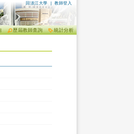
回淡江大學
|
教師登入
詢
歷屆教師查詢
統計分析