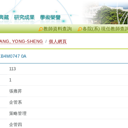
教師資料查詢
各院(系) 現任教師查
NG, YONG-SHENG
個人網頁
4M0747 0A
113
1
張雍昇
企管系
策略管理
企管四