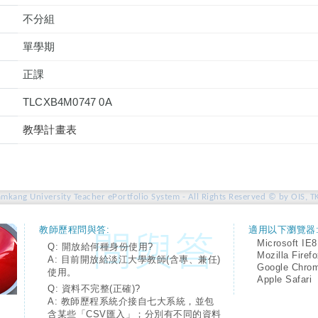
不分組
單學期
正課
TLCXB4M0747 0A
教學計畫表
amkang University Teacher ePortfolio System - All Rights Reserved © by OIS, T
教師歷程問與答:
適用以下瀏覽器
Microsoft IE8
Q: 開放給何種身份使用?
Mozilla Firef
A: 目前開放給淡江大學教師(含專、兼任)
Google Chro
使用。
Apple Safari
Q: 資料不完整(正確)?
A: 教師歷程系統介接自七大系統，並包
含某些「CSV匯入」；分別有不同的資料