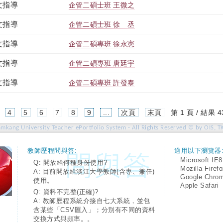
文指導
企管二碩士班 王微之
文指導
企管二碩士班 徐 丞
文指導
企管二碩專班 徐永憲
文指導
企管二碩專班 唐廷宇
文指導
企管二碩專班 許發泰
4
5
6
7
8
9
...
次頁
末頁
第 1 頁 / 結果 4
amkang University Teacher ePortfolio System - All Rights Reserved © by OIS, T
教師歷程問與答:
適用以下瀏覽器
Microsoft IE8
Q: 開放給何種身份使用?
Mozilla Firef
A: 目前開放給淡江大學教師(含專、兼任)
Google Chro
使用。
Apple Safari
Q: 資料不完整(正確)?
A: 教師歷程系統介接自七大系統，並包
含某些「CSV匯入」；分別有不同的資料
交換方式與頻率。。