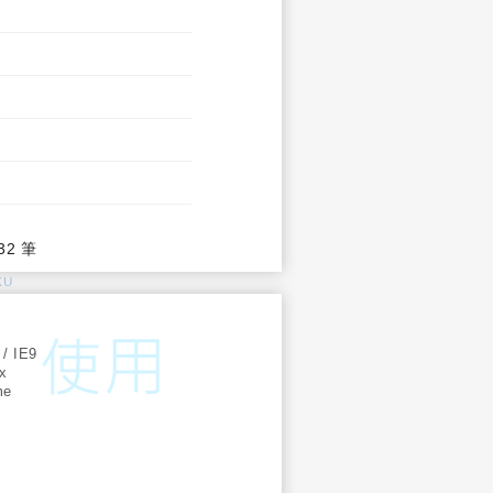
32 筆
KU
:
 / IE9
ox
me