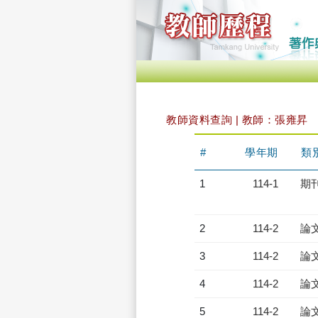
教師資料查詢 | 教師：張雍昇
#
學年期
類
1
114-1
期
2
114-2
論
3
114-2
論
4
114-2
論
5
114-2
論