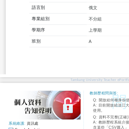
語言別
俄文
專業組別
不分組
學期序
上學期
班別
A
Tamkang University Teacher ePortfo
教師歷程問與答:
Q: 開放給何種身份
A: 目前開放給淡江
使用。
Q: 資料不完整(正確)
A: 教師歷程系統介
系統維護:
資訊處
含某些「CSV匯入